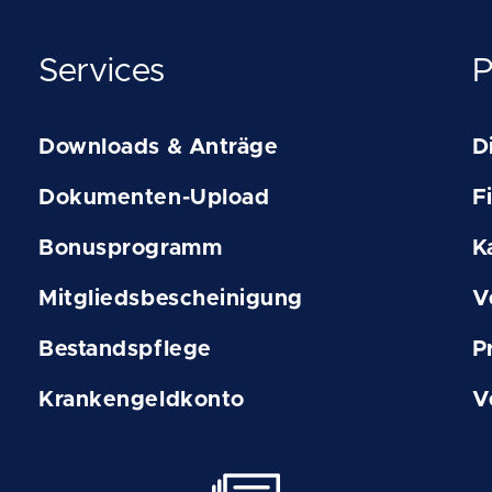
Services
P
Downloads & Anträge
D
Dokumenten-Upload
F
Bonusprogramm
K
Mitgliedsbescheinigung
V
Bestandspflege
P
Krankengeldkonto
V