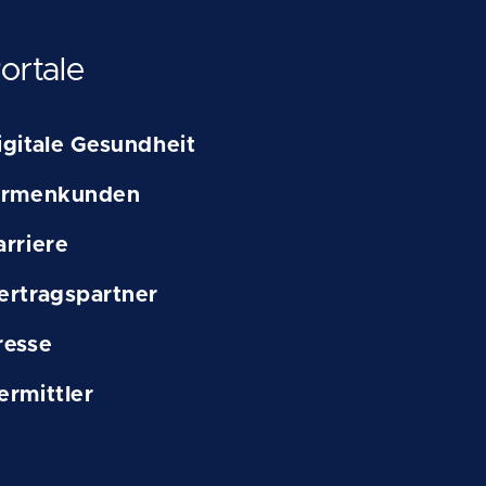
ortale
igitale Gesundheit
irmenkunden
arriere
ertragspartner
resse
ermittler