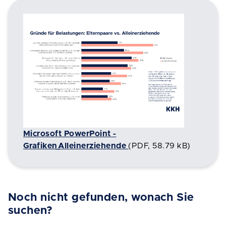
Microsoft PowerPoint -
Grafiken_Alleinerziehende
(
PDF
,
58.79 kB
)
Noch nicht gefunden, wonach Sie
suchen?