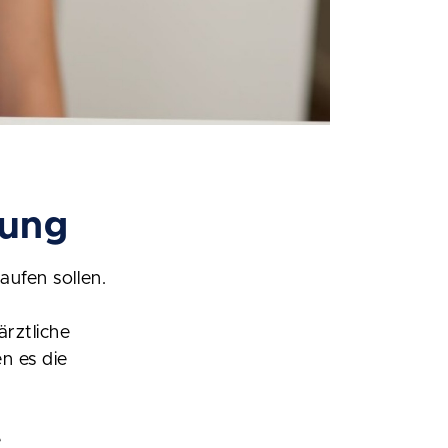
tung
aufen sollen.
ärztliche
n es die
e