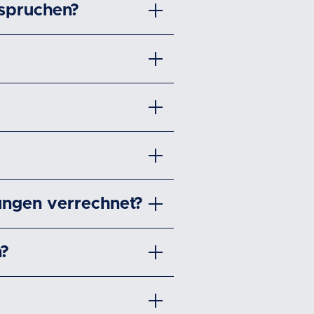
nspruchen?
ungen verrechnet?
n?