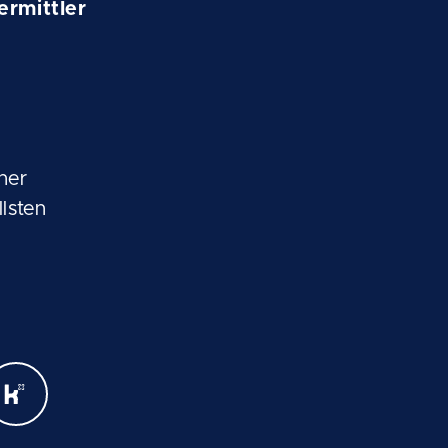
ermittler
her
lsten