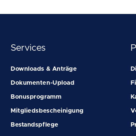
Services
P
Downloads & Anträge
D
Dokumenten-Upload
F
Bonusprogramm
K
Mitgliedsbescheinigung
V
Bestandspflege
P