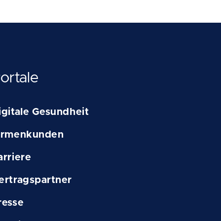
ortale
igitale Gesundheit
irmenkunden
arriere
ertragspartner
resse