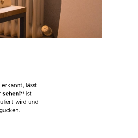
 erkannt, lässt
r sehen!“
ist
liert wird und
 gucken.