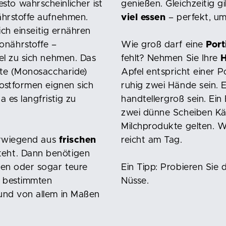
esto wahrscheinlicher ist
genießen. Gleichzeitig gi
ährstoffe aufnehmen.
viel essen
– perfekt, um
sich einseitig ernähren
nährstoffe –
Wie groß darf eine
Port
el zu sich nehmen. Das
fehlt? Nehmen Sie Ihre
H
ate (Monosaccharide)
Apfel entspricht einer 
Kostformen eignen sich
ruhig zwei Hände sein. E
 es langfristig zu
handtellergroß sein. Ein
zwei dünne Scheiben Kä
Milchprodukte gelten. W
vorwiegend aus
frischen
reicht am Tag.
eht. Dann benötigen
len oder sogar teure
Ein Tipp: Probieren Sie
n bestimmten
Nüsse.
 und von allem in Maßen