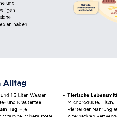
ene und
eiligen
elche
seplan haben
 Alltag
rund 1,5 Liter Wasser
Tierische Lebensmit
e- und Kräutertee.
Milchprodukte, Fisch, 
 am Tag
– je
Viertel der Nahrung a
n Vitamine, Mineralstoffe,
Alternativen verwende