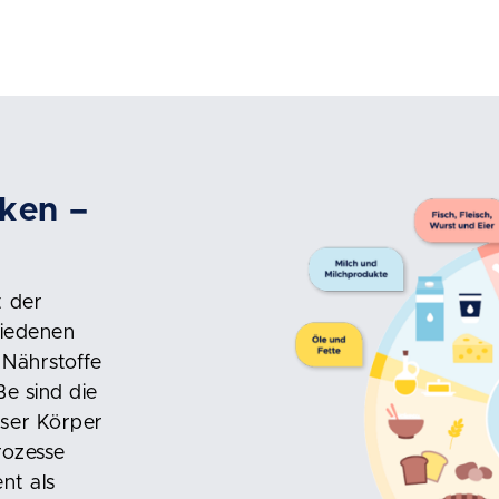
nken –
t der
hiedenen
 Nährstoffe
ße sind die
nser Körper
rozesse
nt als