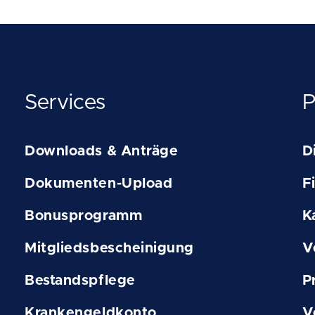
Services
P
Downloads & Anträge
D
Dokumenten-Upload
F
Bonusprogramm
K
Mitgliedsbescheinigung
V
Bestandspflege
P
Krankengeldkonto
V