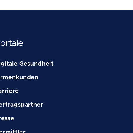
ortale
igitale Gesundheit
irmenkunden
arriere
ertragspartner
resse
ermittler