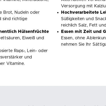
Versorgung mit Kalzi
e Brot, Nudeln oder
Hochverarbeitete Le
d sind richtige
Süßigkeiten und Snack
reichlich Salz, Fett un
hentlich Hülsenfrüchte
Essen mit Zeit und 
ettsäuren, Eiweiß und
Essen, ohne Ablenku
nehmen Sie Ihr Sättig
sierte
Raps-, Lein- oder
ksverstärker und
her Vitamine.