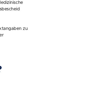
Medizinische
gsbescheid
aktangaben zu
er
?