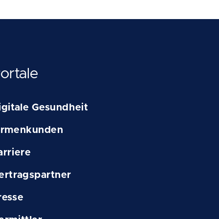
ortale
igitale Gesundheit
irmenkunden
arriere
ertragspartner
resse