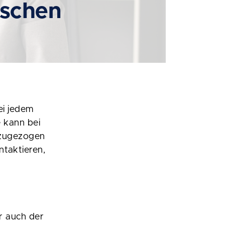
ischen
ei jedem
 kann bei
nzugezogen
taktieren,
r auch der