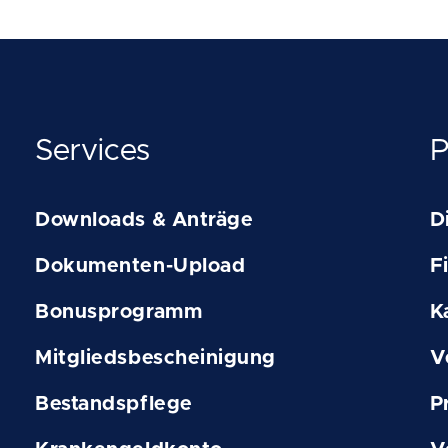
Services
P
Downloads & Anträge
D
Dokumenten-Upload
F
Bonusprogramm
K
Mitgliedsbescheinigung
V
Bestandspflege
P