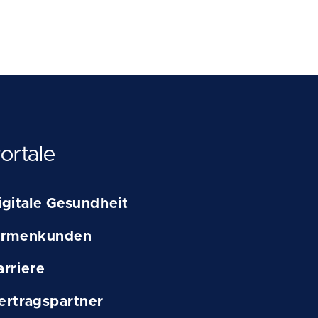
ortale
igitale Gesundheit
irmenkunden
arriere
ertragspartner