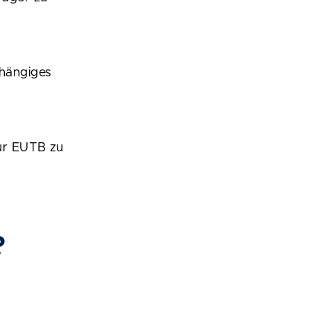
bhängiges
zur EUTB zu
?