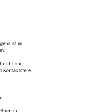
gens ist es
en.
t nicht nur
d Kontaktstelle
.
träger zu