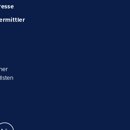
resse
ermittler
her
lsten