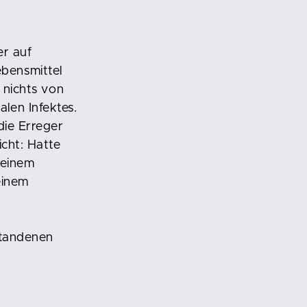
er auf
bensmittel
 nichts von
len Infektes.
die Erreger
icht: Hatte
 einem
einem
standenen