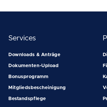
Services
P
Downloads & Anträge
D
Dokumenten-Upload
F
Bonusprogramm
K
Mitgliedsbescheinigung
V
Bestandspflege
P