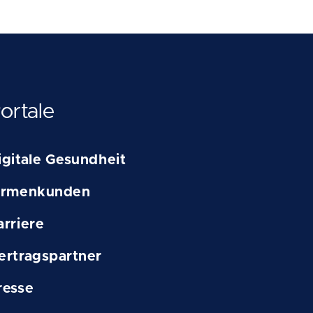
ortale
igitale Gesundheit
irmenkunden
arriere
ertragspartner
resse