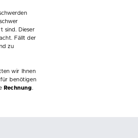
eschwerden
 schwer
t sind. Dieser
ht. Fällt der
ind zu
tten wir Ihnen
afür benötigen
ie
Rechnung
.