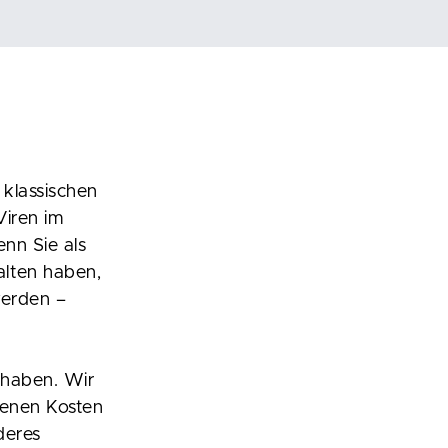
klassischen
Viren im
nn Sie als
lten haben,
werden –
 haben. Wir
denen Kosten
deres