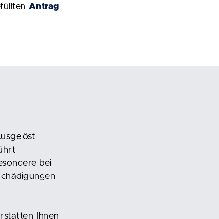
efüllten
Antrag
Ausgelöst
ührt
esondere bei
 Schädigungen
erstatten Ihnen