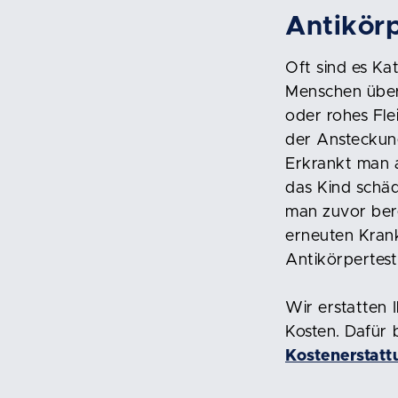
Antikörp
Oft sind es Ka
Menschen über
oder rohes Fle
der Ansteckun
Erkrankt man a
das Kind schäd
man zuvor bere
erneuten Krank
Antikörpertest
Wir erstatten 
Kosten. Dafür 
Kostenerstat