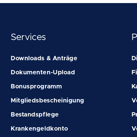
Services
P
Downloads & Anträge
D
Dokumenten-Upload
F
Bonusprogramm
K
Mitgliedsbescheinigung
V
Bestandspflege
P
Krankengeldkonto
V