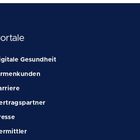
ortale
igitale Gesundheit
irmenkunden
arriere
ertragspartner
resse
ermittler