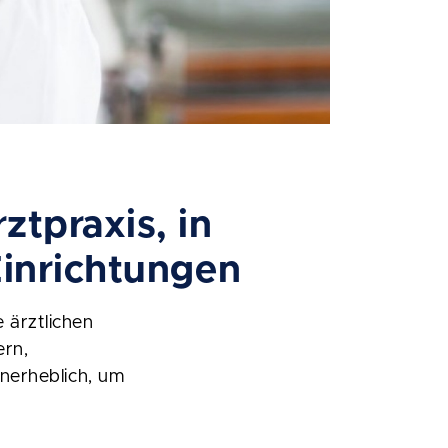
tpraxis, in
Einrichtungen
 ärztlichen
ern,
unerheblich, um