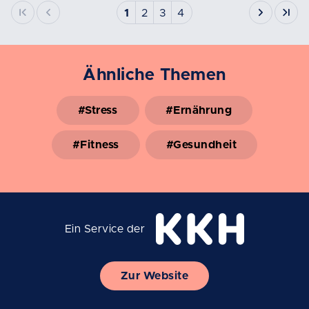
1
2
3
4
Ähnliche Themen
#Stress
#Ernährung
#Fitness
#Gesundheit
Ein Service der
Zur Website