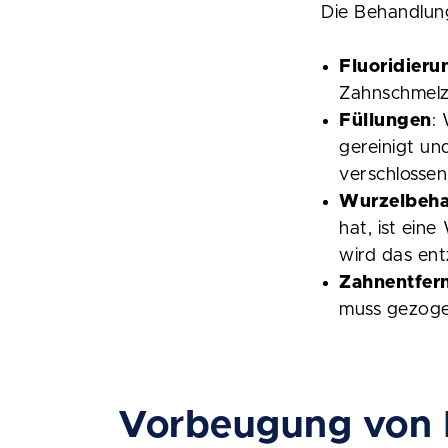
Die Behandlun
Fluoridieru
Zahnschmelz 
Füllungen
:
gereinigt un
verschlosse
Wurzelbeh
hat, ist ein
wird das en
Zahnentfer
muss gezoge
Vorbeugung von K