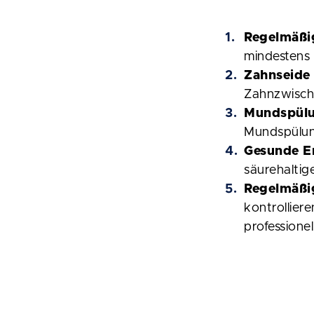
Regelmäßi
mindestens 
Zahnseide 
Zahnzwisch
Mundspül
Mundspülung
Gesunde E
säurehaltig
Regelmäßi
kontrollier
professionel