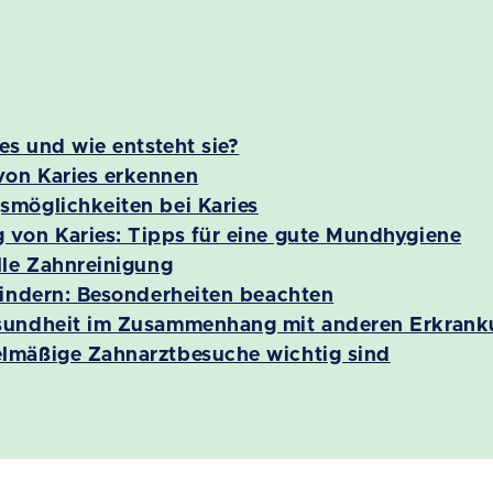
es und wie entsteht sie?
on Karies erkennen
möglichkeiten bei Karies
von Karies: Tipps für eine gute Mundhygiene
lle Zahnreinigung
Kindern: Besonderheiten beachten
sundheit im Zusammenhang mit anderen Erkran
lmäßige Zahnarztbesuche wichtig sind