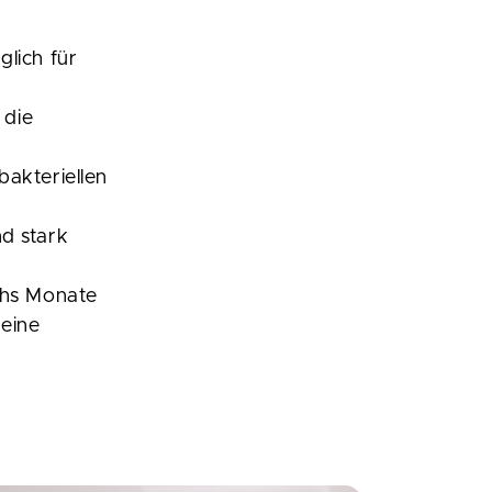
glich für
 die
bakteriellen
d stark
echs Monate
 eine