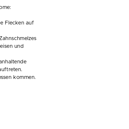
tome:
ne Flecken auf
 Zahnschmelzes
peisen und
 anhaltende
uftreten.
essen kommen.