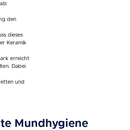
ab:
ung den
ss dieses
der Keramik
ark erreicht
ten. Dabei
retten und
gute Mundhygiene