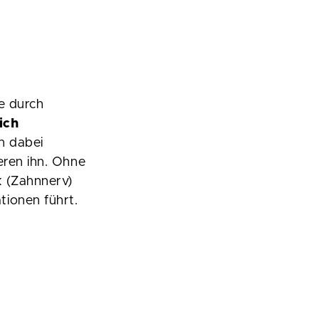
ie durch
ich
n dabei
eren ihn. Ohne
k (Zahnnerv)
ionen führt.