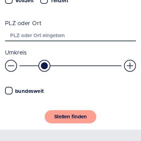
Vollzeit
Teilzeit
Umkreissuche
PLZ oder Ort
Umkreis
bundesweit
Stellen finden